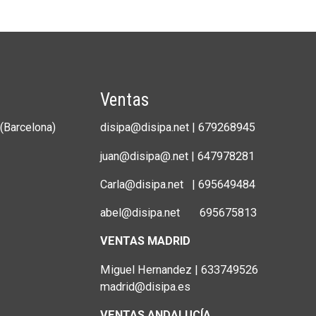
Ventas
(Barcelona)
disipa@disipa.net | 679268945
juan@disipa@.net | 647978281
Carla@disipa.net | 695649484
abel@disipa.net 695675813
VENTAS MADRID
Miguel Hernandez | 633749526
madrid@disipa.es
VENTAS ANDALUCÍA