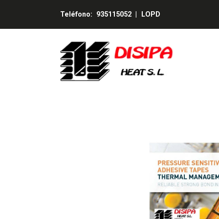
Teléfono:
935115052
|
LOPD
HALA Adhesivas Leds