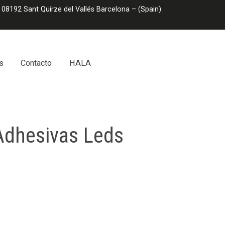
 08192 Sant Quirze del Vallés Barcelona – (Spain)
s
Contacto
HALA
dhesivas Leds