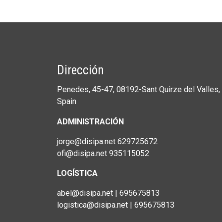
Dirección
Penedes, 45-47, 08192-Sant Quirze del Valles, 
Spain
ADMINISTRACIÓN
jorge@disipa.net 629725672
ofi@disipa.net 935115052
LOGÍSTICA
abel@disipa.net | 695675813
logistica@disipa.net | 695675813