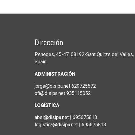
Dirección
Penedes, 45-47, 08192-Sant Quirze del Valles, 
Spain
ADMINISTRACIÓN
jorge@disipa.net 629725672
ofi@disipa.net 935115052
LOGÍSTICA
abel@disipa.net | 695675813
logistica@disipa.net | 695675813