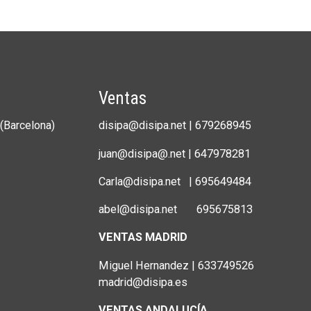
Ventas
(Barcelona)
disipa@disipa.net | 679268945
juan@disipa@.net | 647978281
Carla@disipa.net | 695649484
abel@disipa.net 695675813
VENTAS MADRID
Miguel Hernandez | 633749526
madrid@disipa.es
VENTAS ANDALUCÍA