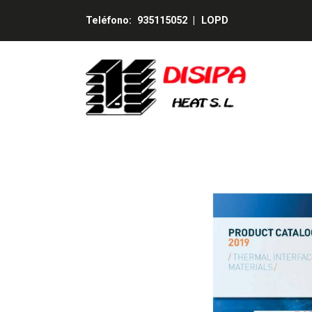
Teléfono:
935115052
|
LOPD
HALA Catálogo General 2019