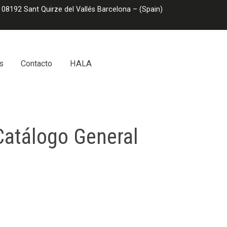
 08192 Sant Quirze del Vallés Barcelona – (Spain)
s
Contacto
HALA
atálogo General