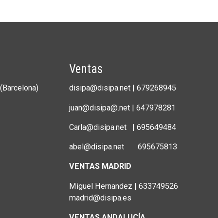
Ventas
(Barcelona)
disipa@disipa.net | 679268945
juan@disipa@.net | 647978281
Carla@disipa.net | 695649484
abel@disipa.net 695675813
VENTAS MADRID
Miguel Hernandez | 633749526
madrid@disipa.es
VENTAS ANDALUCÍA