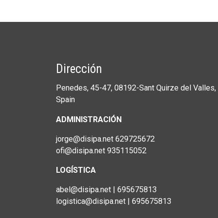
Dirección
Penedes, 45-47, 08192-Sant Quirze del Valles, 
Spain
ADMINISTRACIÓN
jorge@disipa.net 629725672
ofi@disipa.net 935115052
LOGÍSTICA
abel@disipa.net | 695675813
logistica@disipa.net | 695675813