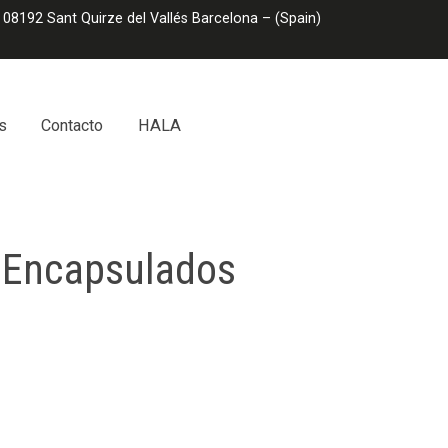
 08192 Sant Quirze del Vallés Barcelona – (Spain)
s
Contacto
HALA
Encapsulados