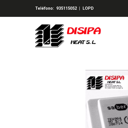
Teléfono:
935115052
|
LOPD
SABER Encapsulados